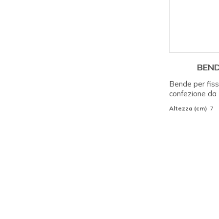
BEND
Bende per fis
confezione da 
Altezza (cm)
: 7