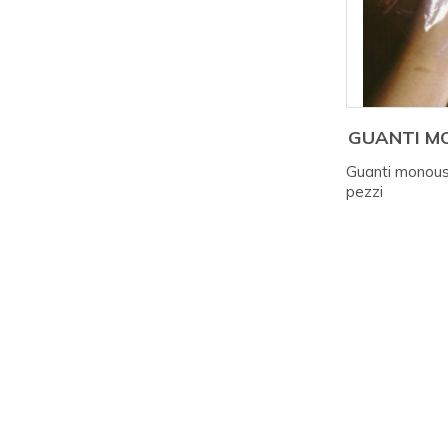
GUANTI MO
Guanti monouso
pezzi