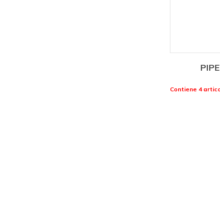
PIP
Contiene 4 artico